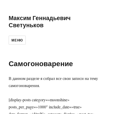
Максим Геннадьевич
Светуньков
МЕНЮ
Самогоноварение
В данном разделе я собрал все свои записи на тему
самогоноварения.
[display-posts category=»moonshine»
posts_per_page=»1000″ include_date=»true»
date_format=»(d/m/Y)» category_display=»post_tag»