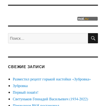
ПО
Искать:
СВЕЖИЕ ЗАПИСИ
Разместил рецепт горькой настойки «Зубровка»
Зубровка
Первый пошёл!
Светуньков Геннадий Васильевич (1934-2022)
Президиум РАН постановил