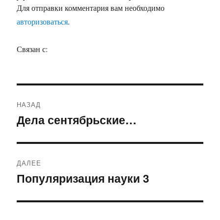
Для отправки комментария вам необходимо
авторизоваться
.
Связан с:
Навигация
НАЗАД
по
Дела сентябрьские…
Предыдущая
запись:
записям
ДАЛЕЕ
Популяризация науки 3
Следующая
запись: